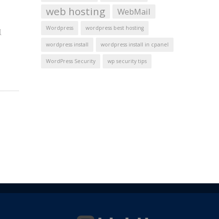
web hosting
WebMail
Wordpress
wordpress best hosting
ু
wordpress install
wordpress install in cpanel
WordPress Security
wp security tips