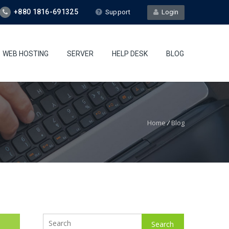
+880 1816-691325
Support
Login
WEB HOSTING
SERVER
HELP DESK
BLOG
Home
/
Blog
Search