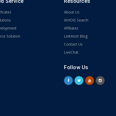
ed Service
Resources
ficates
About Us
lutions
WHOIS Search
elopment
Affiliates
ce Solution
LinkHost Blog
Contact Us
LiveChat
Follow Us