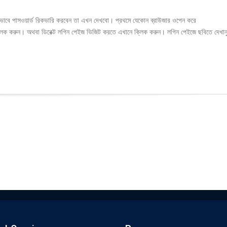
ভাবে পাসওয়ার্ড রিকভারি করবেন তা এখন দেখবো। প্রথমে যেকোন ব্রাউজার ওপেন করে
ক করুন। অথবা ডিরেক্ট লগিন পেইজ ভিজিট করতে এখানে ক্লিক করুন। লগিন পেইজে ছবিতে দেখান