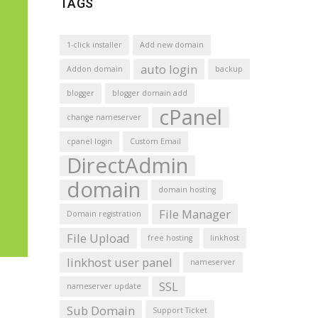
TAGS
1-click installer
Add new domain
auto login
Addon domain
backup
blogger
blogger domain add
cPanel
change nameserver
cpanel login
Custom Email
DirectAdmin
domain
domain hosting
File Manager
Domain registration
File Upload
free hosting
linkhost
linkhost user panel
nameserver
SSL
nameserver update
Sub Domain
Support Ticket