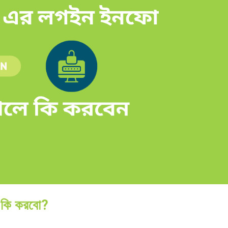
 কি করবো?