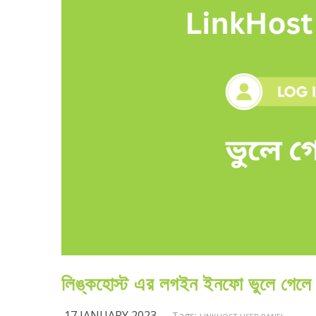
লিঙ্কহোস্ট এর লগইন ইনফো ভুলে গেলে
17 JANUARY 2023
Tags: