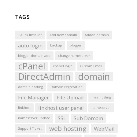
TAGS
1-click installer
Add new domain
Addon domain
auto login
backup
blogger
blogger domain add
change nameserver
cPanel
cpanel login
Custom Email
DirectAdmin
domain
domain hosting
Domain registration
File Manager
File Upload
free hosting
linkhost user panel
linkhost
nameserver
SSL
Sub Domain
nameserver update
web hosting
WebMail
Support Ticket