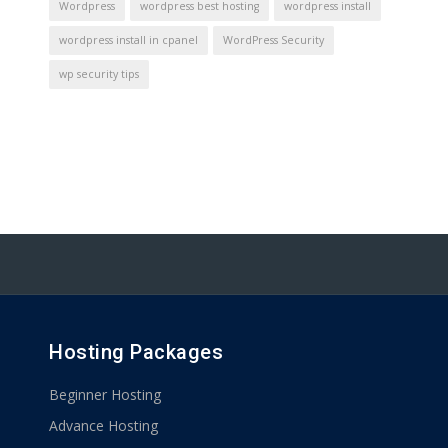
Wordpress
wordpress best hosting
wordpress install
wordpress install in cpanel
WordPress Security
wp security tips
Hosting Packages
Beginner Hosting
Advance Hosting