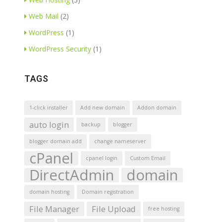
Web Mail
(2)
WordPress
(1)
WordPress Security
(1)
TAGS
1-click installer
Add new domain
Addon domain
auto login
backup
blogger
blogger domain add
change nameserver
cPanel
cpanel login
Custom Email
DirectAdmin
domain
domain hosting
Domain registration
File Manager
File Upload
free hosting