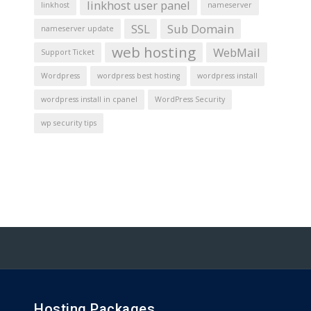
linkhost user panel
linkhost
nameserver
SSL
Sub Domain
nameserver update
web hosting
WebMail
Support Ticket
Wordpress
wordpress best hosting
wordpress install
wordpress install in cpanel
WordPress Security
wp security tips
Hosting Packages