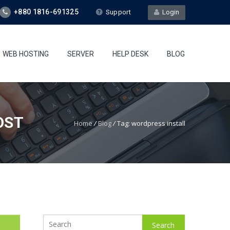
+880 1816-691325
Support
Login
WEB HOSTING
SERVER
HELP DESK
BLOG
OST
Home
/
Blog
/
Tag: wordpress install
Search