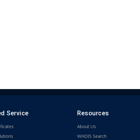
ed Service
Resources
ficates
About Us
lutions
WHOIS Search