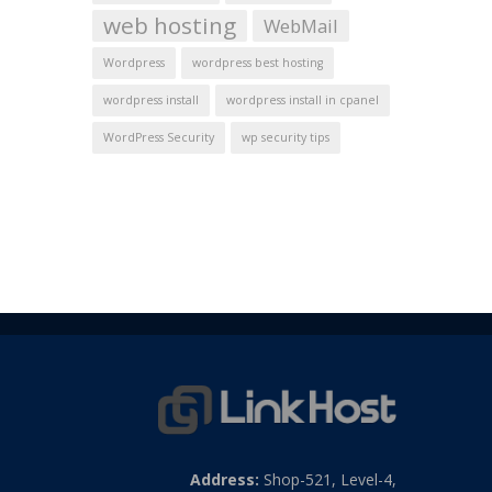
web hosting
WebMail
Wordpress
wordpress best hosting
wordpress install
wordpress install in cpanel
WordPress Security
wp security tips
Address:
Shop-521, Level-4,