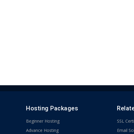
Hosting Packages
Relat
Beginner Hosting
SSL Certi
Advance Hosting
Email So