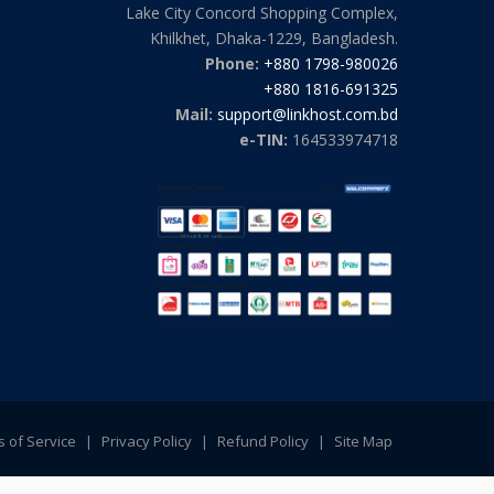
Lake City Concord Shopping Complex,
Khilkhet, Dhaka-1229, Bangladesh.
Phone:
+880 1798-980026
+880 1816-691325
Mail:
support@linkhost.com.bd
e-TIN:
164533974718
 of Service
|
Privacy Policy
|
Refund Policy
|
Site Map