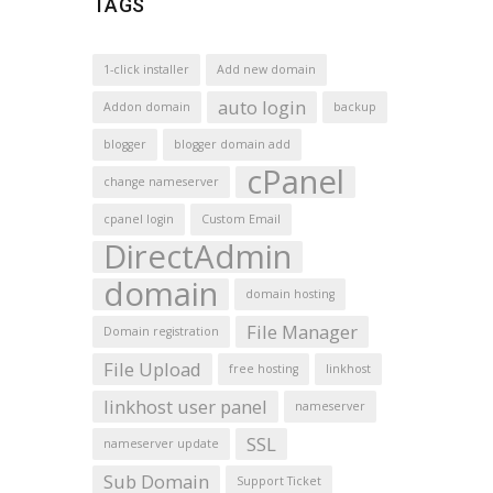
TAGS
1-click installer
Add new domain
auto login
Addon domain
backup
blogger
blogger domain add
cPanel
change nameserver
cpanel login
Custom Email
DirectAdmin
domain
domain hosting
File Manager
Domain registration
File Upload
free hosting
linkhost
linkhost user panel
nameserver
SSL
nameserver update
Sub Domain
Support Ticket