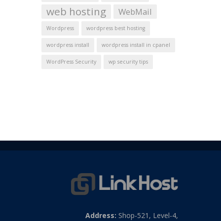
web hosting
WebMail
Wordpress
wordpress best hosting
wordpress install
wordpress install in cpanel
WordPress Security
wp security tips
Address:
Shop-521, Level-4,