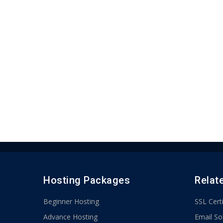
Hosting Packages
Relat
Beginner Hosting
SSL Certi
Advance Hosting
Email So