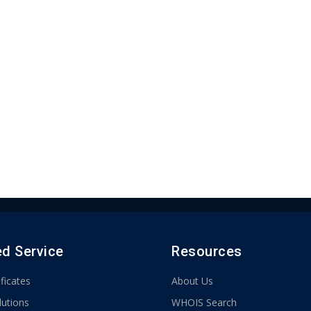
ed Service
Resources
ficates
About Us
lutions
WHOIS Search