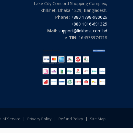
Lake City Concord Shopping Complex,
Khilkhet, Dhaka-1229, Bangladesh.
Phone:
+880 1798-980026
+880 1816-691325
Mail:
support@linkhost.com.bd
e-TIN:
164533974718
 of Service
|
Privacy Policy
|
Refund Policy
|
Site Map