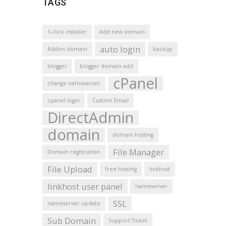
TAGS
1-click installer
Add new domain
auto login
Addon domain
backup
blogger
blogger domain add
cPanel
change nameserver
cpanel login
Custom Email
DirectAdmin
domain
domain hosting
File Manager
Domain registration
File Upload
free hosting
linkhost
linkhost user panel
nameserver
SSL
nameserver update
Sub Domain
Support Ticket