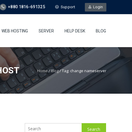
+880 1816-691325
Support
Login
WEB HOSTING
SERVER
HELP DESK
BLOG
HOST
Home
/
Blog
/
Tag: change nameserver
Search