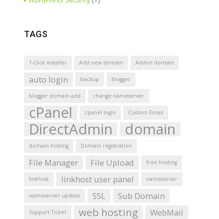
TAGS
1-click installer
Add new domain
Addon domain
auto login
backup
blogger
blogger domain add
change nameserver
cPanel
cpanel login
Custom Email
DirectAdmin
domain
domain hosting
Domain registration
File Manager
File Upload
free hosting
linkhost user panel
linkhost
nameserver
SSL
Sub Domain
nameserver update
web hosting
WebMail
Support Ticket