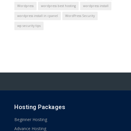
Wordpress
wordpress best hosting
wordpress install
wordpress install in cpanel
WordPress Security
wp security tips
Hosting Packages
Beginner Hosting
Advance Hosting