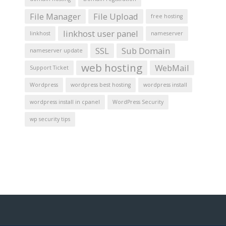
File Manager
File Upload
free hosting
linkhost user panel
linkhost
nameserver
SSL
Sub Domain
nameserver update
web hosting
WebMail
Support Ticket
Wordpress
wordpress best hosting
wordpress install
wordpress install in cpanel
WordPress Security
wp security tips