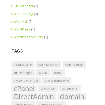
File Manager
(2)
Web Hosting
(3)
Web Mail
(2)
WordPress
(1)
WordPress Security
(1)
TAGS
1-click installer
Add new domain
Addon domain
auto login
backup
blogger
blogger domain add
change nameserver
cPanel
cpanel login
Custom Email
DirectAdmin
domain
domain hosting
Domain registration