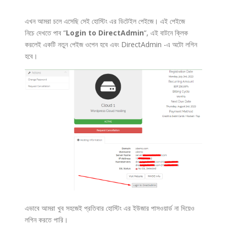
এখন আমরা চলে এসেছি সেই হোস্টিং এর ডিটেইল পেইজে। এই পেইজে
নিচে দেখতে পাব “
Login to DirectAdmin
“, এই বাটনে ক্লিক
করলেই একটি নতুন পেইজ ওপেন হবে এবং DirectAdmin -এ অটো লগিন
হবে।
এভাবে আমরা খুব সহজেই প্রতিবার হোস্টিং এর ইউজার পাসওয়ার্ড না দিয়েও
লগিন করতে পারি।