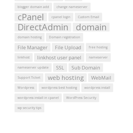
blogger domain add
change nameserver
cPanel
cpanel login
Custom Email
DirectAdmin
domain
domain hosting
Domain registration
File Manager
File Upload
free hosting
linkhost user panel
linkhost
nameserver
SSL
Sub Domain
nameserver update
web hosting
WebMail
Support Ticket
Wordpress
wordpress best hosting
wordpress install
wordpress install in cpanel
WordPress Security
wp security tips