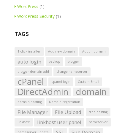
WordPress
(1)
WordPress Security
(1)
TAGS
1-click installer
Add new domain
Addon domain
auto login
backup
blogger
blogger domain add
change nameserver
cPanel
cpanel login
Custom Email
DirectAdmin
domain
domain hosting
Domain registration
File Manager
File Upload
free hosting
linkhost user panel
linkhost
nameserver
SSL
Sub Domain
nameserver update