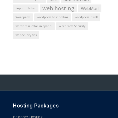
web hosting
WebMail
Support Ticket
Wordpress
wordpress best hosting
wordpress install
wordpress install in cpanel
WordPress Security
wp security tips
Hosting Packages
Beginner Hosting