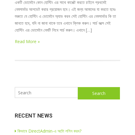
একটি ডোমেইন কোন হোস্টিং এর সাথে কানেক্ট করতে চাইলে প্রথমেই
নেমসার্ভার আপডেট করার প্রয়োজন হবে। এই জন্য আমাদের যা করতে হবেঃ
শুরুতে যে হোস্টিং এ ডোমেইন অ্যাড করব সেই হোস্টিং এর নেমসার্ভার কি তা
জানতে হবে, যদি না জানা থাকে তবে এখানে ক্লিক করুন। সার্চ বক্সে সেই
হোস্টিং এর ডোমেইন নেমটি লিখে সার্চ করুন। এখানে […]
Read More »
Search
RECENT NEWS
কিভাবে DirectAdmin-এ অটো লগিন করব?