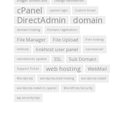
blogger domain add
change nameserver
cPanel
cpanel login
Custom Email
DirectAdmin
domain
domain hosting
Domain registration
File Manager
File Upload
free hosting
linkhost user panel
linkhost
nameserver
SSL
Sub Domain
nameserver update
web hosting
WebMail
Support Ticket
Wordpress
wordpress best hosting
wordpress install
wordpress install in cpanel
WordPress Security
wp security tips