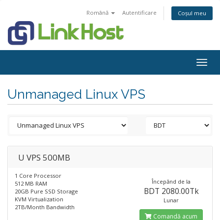
Română
Autentificare
Coșul meu
Togg
navig
Unmanaged Linux VPS
U VPS 500MB
1 Core Processor
Începănd de la
512 MB RAM
BDT 2080.00Tk
20GB Pure SSD Storage
KVM Virtualization
Lunar
2TB/Month Bandwidth
Comandă acum