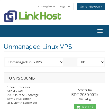
Norwegian
Logg inn
Se handlevogn »
Togg
navig
Unmanaged Linux VPS
U VPS 500MB
1 Core Processor
Starter fra
512 MB RAM
BDT 2080.00Tk
20GB Pure SSD Storage
KVM Virtualization
Månedlig
2TB/Month Bandwidth
Bestill nå