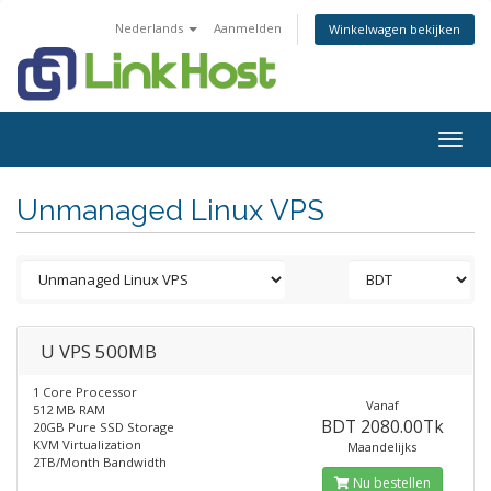
Nederlands
Aanmelden
Winkelwagen bekijken
Togg
navig
Unmanaged Linux VPS
U VPS 500MB
1 Core Processor
Vanaf
512 MB RAM
BDT 2080.00Tk
20GB Pure SSD Storage
KVM Virtualization
Maandelijks
2TB/Month Bandwidth
Nu bestellen