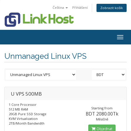
Čeština
Přihlášení
Zobrazit košík
Togg
navig
Unmanaged Linux VPS
U VPS 500MB
1 Core Processor
Starting from
512 MB RAM
BDT 2080.00Tk
20GB Pure SSD Storage
KVM Virtualization
Měsíčně
2TB/Month Bandwidth
Objednat