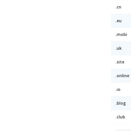
.cn
.eu
.mobi
.uk
.site
.online
.io
.blog
.club