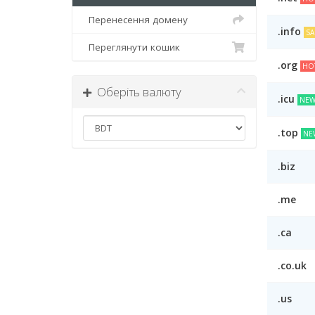
Перенесення домену
.info
SA
Переглянути кошик
.org
HO
Оберіть валюту
.icu
NEW
.top
NE
.biz
.me
.ca
.co.uk
.us