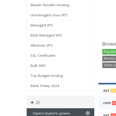
Master Reseller Hosting
Unmanaged Linux VPS
Managed VPS
BDIX Managed VPS
Brows
Windows VPS
Popular 
SSL Certificates
Money a
Other (2
Bulk SMS
Top Budget Hosting
Black Friday 2024
.xyz
SAL
Дії
.com
HO
Зареєструвати домен
.net
HO