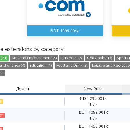
BDT 1099.00/yr
e extensions by category
(21)
Arts and Entertainment (5)
Business (6)
Geographic (3)
Sports (
nd Finance (4)
Education (1)
Food and Drink (3)
Leisure and Recreatio
5)
Домен
New Price
BDT 295.00Tk
E!
1 рік
BDT 1099.00Tk
T!
1 рік
BDT 1450.00Tk
T!