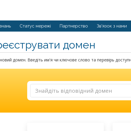
знань
Статус мережі
Партнерство
Зв'язок з нами
реєструвати домен
новий домен. Введіть им'я чи ключове слово та перевірь доступн