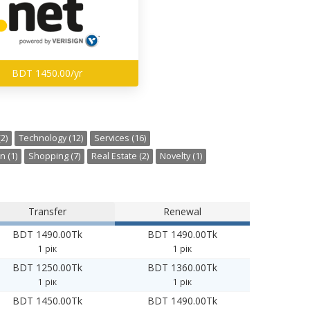
BDT 1450.00/yr
2)
Technology (12)
Services (16)
n (1)
Shopping (7)
Real Estate (2)
Novelty (1)
Transfer
Renewal
BDT 1490.00Tk
BDT 1490.00Tk
1 рік
1 рік
BDT 1250.00Tk
BDT 1360.00Tk
1 рік
1 рік
BDT 1450.00Tk
BDT 1490.00Tk