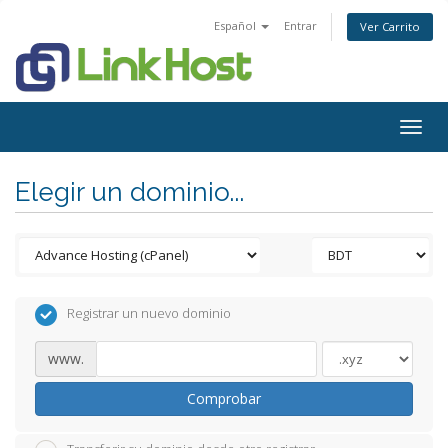
Español
Entrar
Ver Carrito
Togg
navig
Elegir un dominio...
Registrar un nuevo dominio
www.
Comprobar