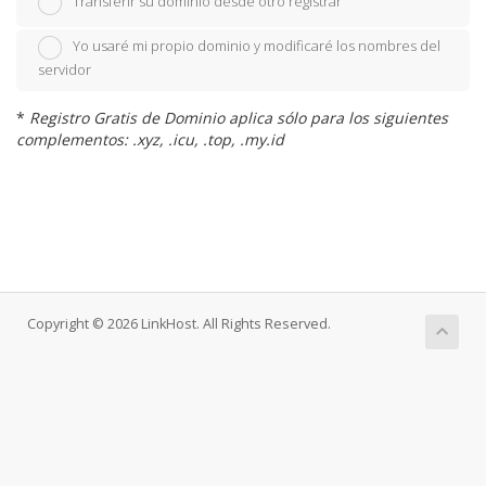
Transferir su dominio desde otro registrar
Yo usaré mi propio dominio y modificaré los nombres del
servidor
*
Registro Gratis de Dominio aplica sólo para los siguientes
complementos: .xyz, .icu, .top, .my.id
Copyright © 2026 LinkHost. All Rights Reserved.